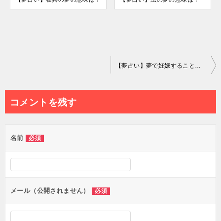
投
【夢占い】夢で妊娠することの意味は？
稿
ナ
コメントを残す
ビ
ゲ
名前
必須
ー
シ
ョ
ン
メール（公開されません）
必須